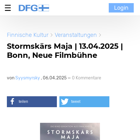
Login
Verein
Finnische Kultur
Veranstaltungen
MoinMoi
Stormskärs Maja | 13.04.2025 |
Bonn, Neue Filmbühne
Finnische Kultur
Portal
von
Syysmyrsky
, 06.04.2025 —
0 Kommentare
teilen
tweet