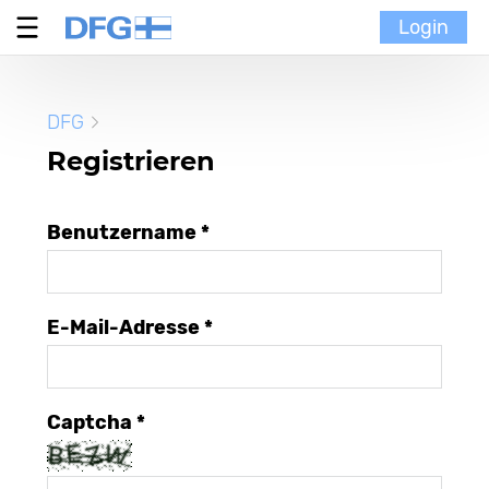
Login
Verein
DFG
MoinMoi
Registrieren
Finnische Kultur
Benutzername *
Portal
E-Mail-Adresse *
Captcha *