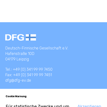
Deutsch-Finnische Gesellschaft e.V.
Hafenstraße 10D
04179 Leipzig
Tel.: +49 (0) 341 99 99 7450
Fax: +49 (0) 341 99 99 7451
dfg@dfg-ev.de
Cookie Warnung
Für statistische Zwecke und um
Akzeptieren