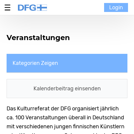
Login
Verein
Veranstaltungen
MoinMoi
Finnische Kultur
Kategorien Zeigen
Portal
Alle Kategorien
Kalenderbeitrag einsenden
Verein
Das Kulturreferat der DFG organisiert jährlich
MoinMoi
ca. 100 Veranstaltungen überall in Deutschland
mit verschiedenen jungen finnischen Künstlern
Finnische Kultur