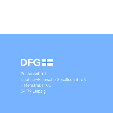
Postanschrift
Deutsch-Finnische Gesellschaft e.V.
Hafenstraße 10D
04179 Leipzig