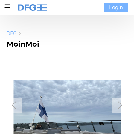
Login
Verein
DFG
MoinMoi
MoinMoi
Finnische Kultur
Portal