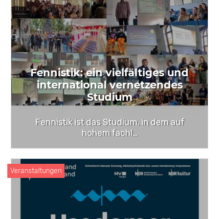
Fennistik: ein vielfältiges und
international vernetzendes
Studium
Fennistik ist das Studium, in dem auf
hohem fachl…
Veranstaltungen