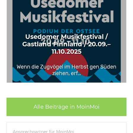
Usedomer Musikfestival /
Gastland Finnland / 20.09.–
11.10.2025
Wenn die Zugvögel im Herbst gen Süden
ziehen, erf…
Alle Beiträge in MoinMoi
Ansprechpartner für MoinMoi