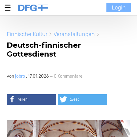
Login
Verein
Finnische Kultur
Veranstaltungen
MoinMoi
Deutsch-finnischer
Gottesdienst
Finnische Kultur
Portal
von
jobro
, 17.01.2026 —
0 Kommentare
teilen
tweet