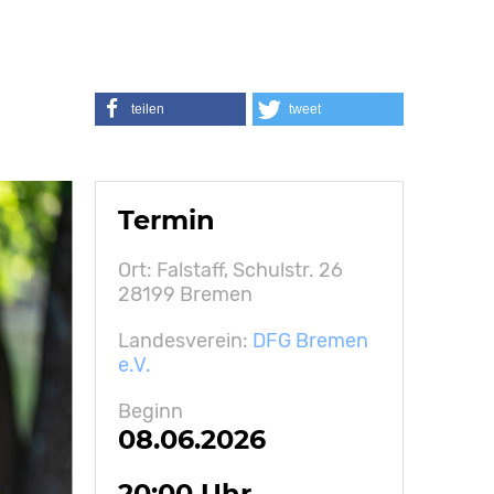
teilen
tweet
Termin
Ort: Falstaff, Schulstr. 26
28199 Bremen
Landesverein:
DFG Bremen
e.V.
Beginn
08.06.2026
20:00 Uhr