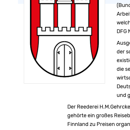
(Bun
Arbei
welch
DFG N
Ausg
der s
exist
die s
wirts
Deuts
und g
Der Reederei H.M.Gehrcken
gehörte ein großes Reise
Finnland zu Preisen organ