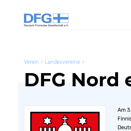
Verein
Landesvereine
DFG Nord e
Am 3.
Finni
Deuts