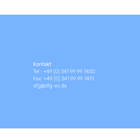
Kontakt
Tel.: +49 (0) 341 99 99 7450
Fax: +49 (0) 341 99 99 7451
dfg@dfg-ev.de
Impressum
Datenschutz
Headerfoto: © Katja_losonen_