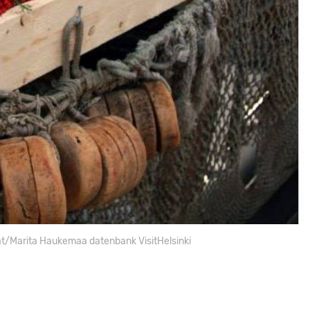
t/Marita Haukemaa datenbank VisitHelsinki