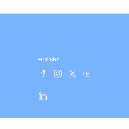
Verbinden
KEKSI_maakuva_soutelu