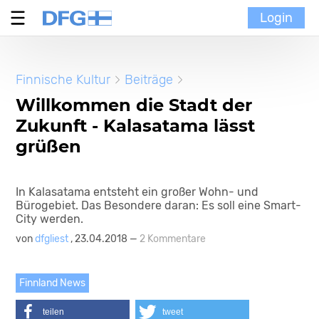
Login
Verein
Finnische Kultur
Beiträge
MoinMoi
Willkommen die Stadt der
Zukunft - Kalasatama lässt
Finnische Kultur
grüßen
Portal
In Kalasatama entsteht ein großer Wohn- und
Bürogebiet. Das Besondere daran: Es soll eine Smart-
City werden.
von
dfgliest
, 23.04.2018 —
2 Kommentare
Finnland News
teilen
tweet