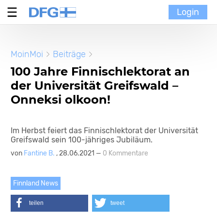
Login
Verein
MoinMoi
Beiträge
MoinMoi
100 Jahre Finnischlektorat an
der Universität Greifswald –
Finnische Kultur
Onneksi olkoon!
Portal
Im Herbst feiert das Finnischlektorat der Universität
Greifswald sein 100-jähriges Jubiläum.
von
Fantine B.
, 28.06.2021 —
0 Kommentare
Finnland News
teilen
tweet