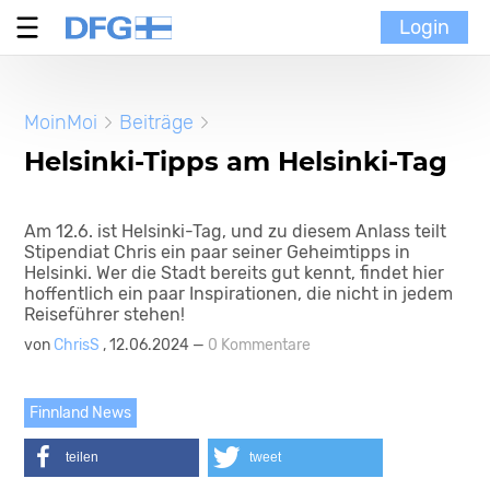
Login
Verein
MoinMoi
Beiträge
MoinMoi
Helsinki-Tipps am Helsinki-Tag
Finnische Kultur
Am 12.6. ist Helsinki-Tag, und zu diesem Anlass teilt
Stipendiat Chris ein paar seiner Geheimtipps in
Portal
Helsinki. Wer die Stadt bereits gut kennt, findet hier
hoffentlich ein paar Inspirationen, die nicht in jedem
Reiseführer stehen!
von
ChrisS
, 12.06.2024 —
0 Kommentare
Finnland News
teilen
tweet