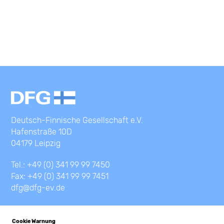
Deutsch-Finnische Gesellschaft e.V.
Hafenstraße 10D
04179 Leipzig
Tel.: +49 (0) 341 99 99 7450
Fax: +49 (0) 341 99 99 7451
dfg@dfg-ev.de
Cookie Warnung