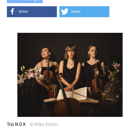
teilen
tweet
Trio N O X
© Miika Storm