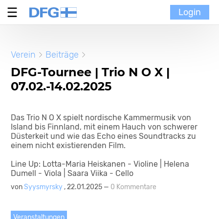
Login
Verein
Verein
Beiträge
MoinMoi
DFG-Tournee | Trio N O X |
07.02.-14.02.2025
Finnische Kultur
Das Trio N O X spielt nordische Kammermusik von
Portal
Island bis Finnland, mit einem Hauch von schwerer
Düsterkeit und wie das Echo eines Soundtracks zu
einem nicht existierenden Film.
Line Up: Lotta-Maria Heiskanen - Violine | Helena
Dumell - Viola | Saara Viika - Cello
von
Syysmyrsky
, 22.01.2025 —
0 Kommentare
Veranstaltungen