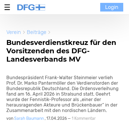
Login
Verein
Verein
Beiträge
MoinMoi
Bundesverdienstkreuz für den
Vorsitzenden des DFG-
Finnische Kultur
Landesverbands MV
Portal
Bundespräsident Frank-Walter Steinmeier verlieh
Prof. Dr. Marko Pantermöller den Verdienstorden der
Bundesrepublik Deutschland. Die Ordensverleihung
fand am 16. April 2026 in Stralsund statt. Geehrt
wurde der Fennistik-Professor als „einer der
herausragenden Akteure und Brückenbauer“ in der
Zusammenarbeit mit den nordischen Ländern.
von
Sarah Baumann
, 17.04.2026 —
1 Kommentar