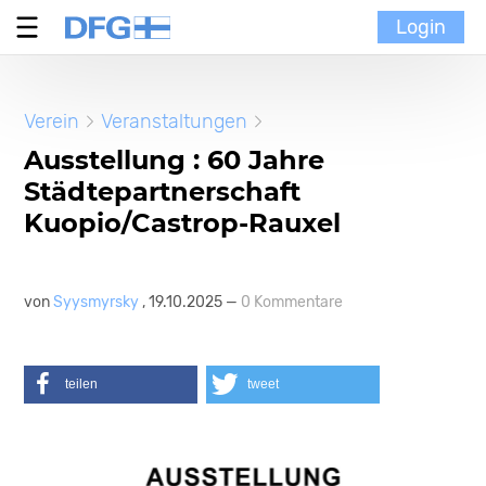
Login
Verein
Verein
Veranstaltungen
MoinMoi
Ausstellung : 60 Jahre
Städtepartnerschaft
Finnische Kultur
Kuopio/Castrop-Rauxel
Portal
von
Syysmyrsky
, 19.10.2025 —
0 Kommentare
teilen
tweet