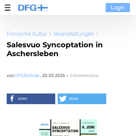
Login
Verein
Finnische Kultur
Veranstaltungen
MoinMoi
Salesvuo Syncoptation in
Aschersleben
Finnische Kultur
Portal
von
DFGZentrale
, 20.05.2026 —
0 Kommentare
teilen
tweet