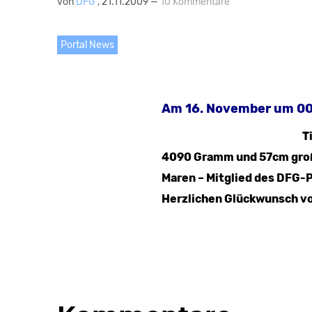
von
DFG
, 21.11.2009 —
10 Kommentare
Portal News
Am 16. November um 00:0
T
4090 Gramm und 57cm groß 
Maren – Mitglied des DFG-P
Herzlichen Glückwunsch vom