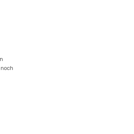
en
 noch