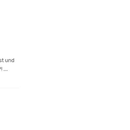
st und
 ...