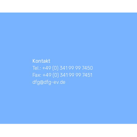
Kontakt
Tel.: +49 (0) 341 99 99 7450
Fax: +49 (0) 341 99 99 7451
dfg@dfg-ev.de
Impressum
Datenschutz
Headerfoto: © Katja_losonen_