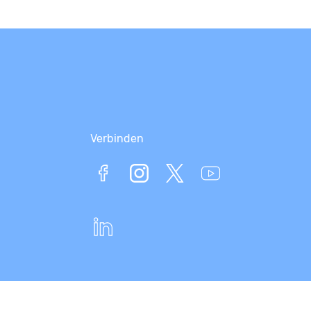
Verbinden
KEKSI_maakuva_soutelu