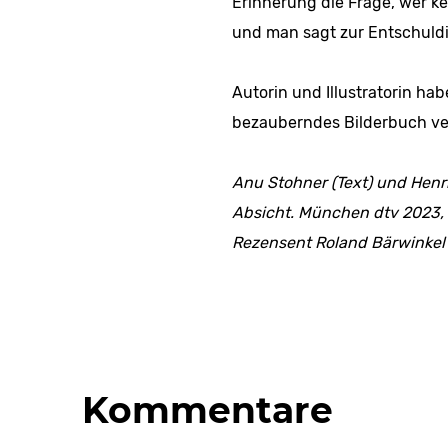
Erinnerung die Frage, wer ke
und man sagt zur Entschuldi
Autorin und Illus­tratorin h
bezaubern­des Bilderbuch ve
Anu Stohner (Text) und Henrik
Absicht. München dtv 2023, 
Rezensent Roland Bärwinkel
Kommentare