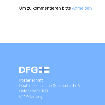
Um zu kommentieren bitte
Anmelden
Postanschrift
Deutsch-Finnische Gesellschaft e.V.
Hafenstraße 10D
04179 Leipzig