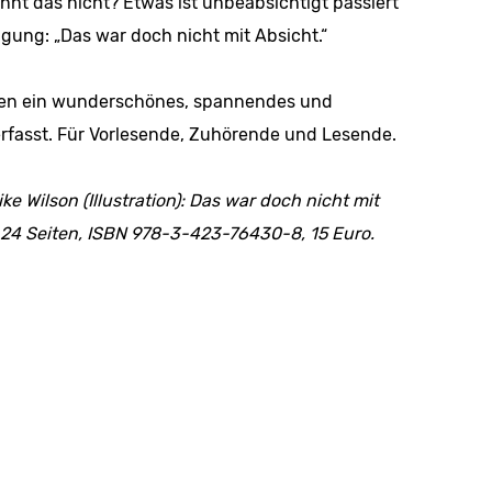
nnt das nicht? Etwas ist unbeabsichtigt passiert
gung: „Das war doch nicht mit Absicht.“
aben ein wunderschönes, span­nen­des und
rfasst. Für Vorlesende, Zuhörende und Lesende.
e Wilson (Illustration): Das war doch nicht mit
24 Seiten, ISBN 978-3-423-76430-8, 15 Euro.