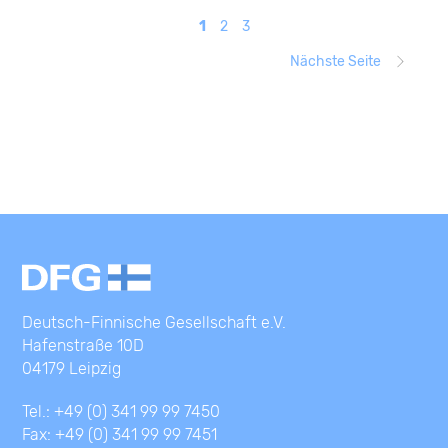
1
2
3
Nächste Seite
Deutsch-Finnische Gesellschaft e.V.
Hafenstraße 10D
04179 Leipzig
Tel.: +49 (0) 341 99 99 7450
Fax: +49 (0) 341 99 99 7451