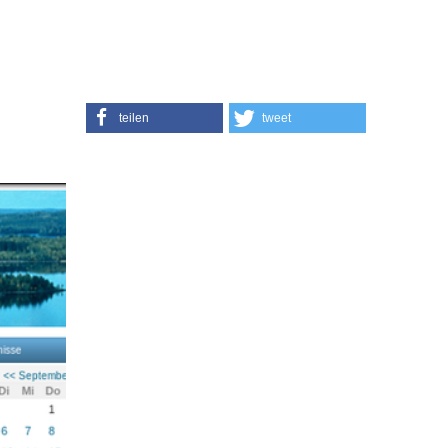
teilen
tweet