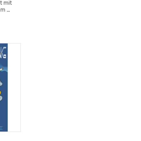
t mit
mm …