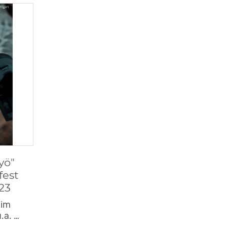
yö"
fest
23
 im
.a. …