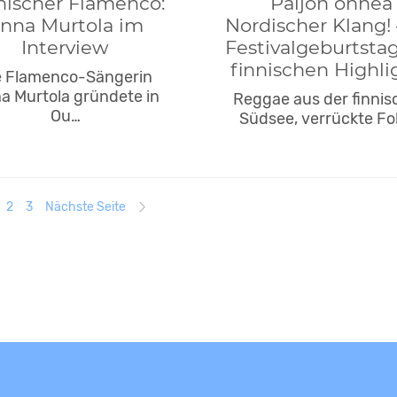
nischer Flamenco:
Paljon onnea
nna Murtola im
Nordischer Klang! 
Interview
Festivalgeburtsta
finnischen Highli
e Flamenco-Sängerin
a Murtola gründete in
Reggae aus der finni
Ou…
Südsee, verrückte Fo
2
3
Nächste Seite