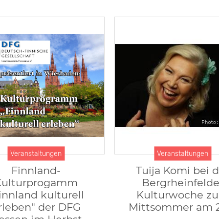
Veranstaltungen
Veranstaltungen
Finnland-
Tuija Komi bei 
Kulturprogamm
Bergrheinfelde
innland kulturell
Kulturwoche z
rleben" der DFG
Mittsommer am 2