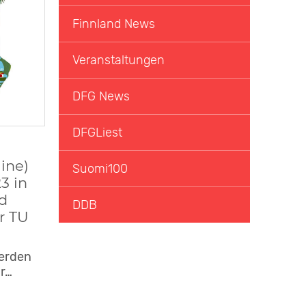
Finnland News
Veranstaltungen
DFG News
DFGLiest
ine)
Suomi100
3 in
d
DDB
r TU
werden
ur…