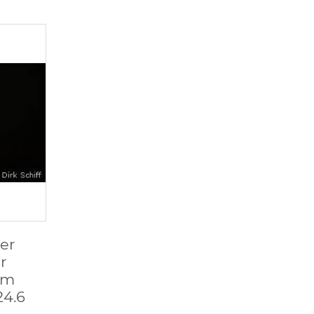
der
r
um
4.6