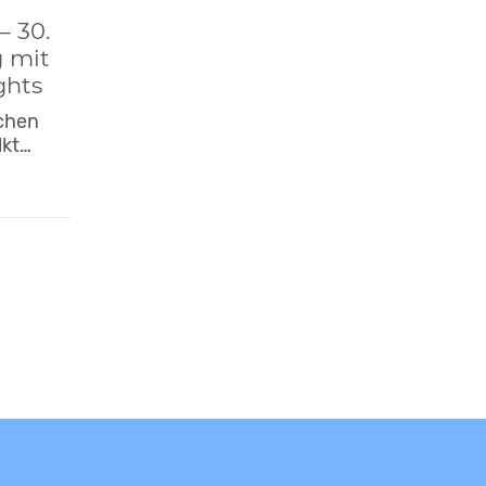
– 30.
g mit
ghts
schen
lkt…