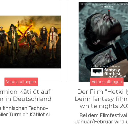
Veranstaltungen
Veranstaltungen
rmion Kätilöt auf
Der Film "Hetki l
ur in Deutschland
beim fantasy film
white nights 20
e finnischen Techno-
ller Turmion Kätilöt si…
Bei dem Filmfestival
Januar/Februar wird u