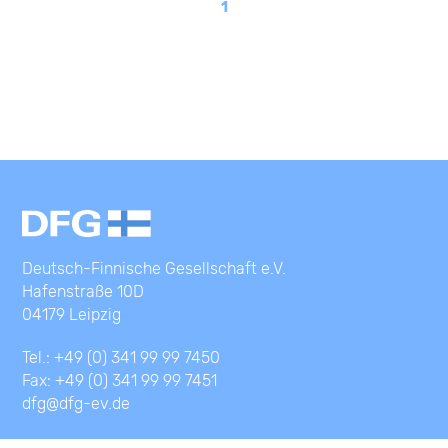
1
Deutsch-Finnische Gesellschaft e.V.
Hafenstraße 10D
04179 Leipzig
Tel.: +49 (0) 341 99 99 7450
Fax: +49 (0) 341 99 99 7451
dfg@dfg-ev.de