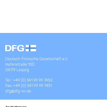
Deutsch-Finnische Gesellschaft e.V.
Hafenstraße 10D
04179 Leipzig
Tel.: +49 (0) 341 99 99 7450
Fax: +49 (0) 341 99 99 7451
dfg@dfg-ev.de