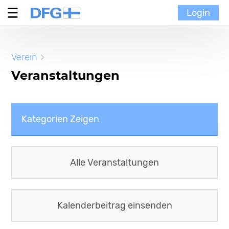
Login
Verein
Verein
MoinMoi
Veranstaltungen
Finnische Kultur
Kategorien Zeigen
Portal
Alle Kategorien
Alle Veranstaltungen
Portal News
Veranstaltungen
Kalenderbeitrag einsenden