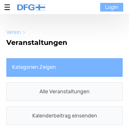
Login
Verein
Verein
MoinMoi
Veranstaltungen
Finnische Kultur
Kategorien Zeigen
Portal
Alle Kategorien
Alle Veranstaltungen
Portal News
Veranstaltungen
Kalenderbeitrag einsenden