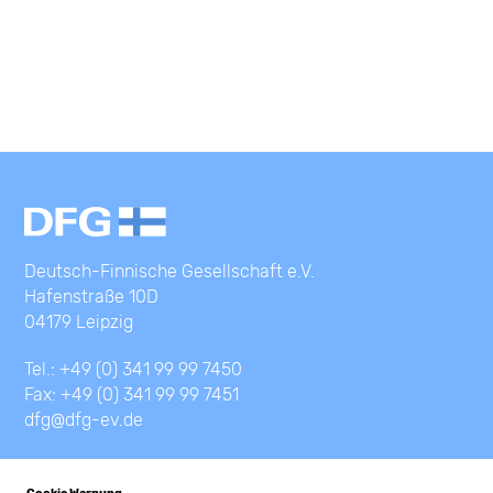
Deutsch-Finnische Gesellschaft e.V.
Hafenstraße 10D
04179 Leipzig
Tel.: +49 (0) 341 99 99 7450
Fax: +49 (0) 341 99 99 7451
dfg@dfg-ev.de