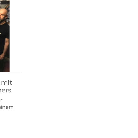
 mit
hers
r
 einem