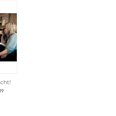
cht!
19