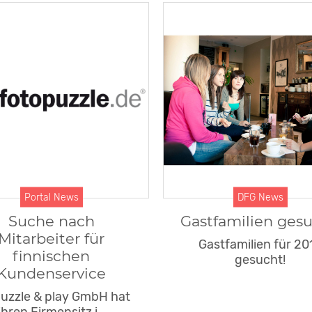
Portal News
DFG News
Suche nach
Gastfamilien gesu
Mitarbeiter für
Gastfamilien für 20
finnischen
gesucht!
Kundenservice
puzzle & play GmbH hat
ihren Firmensitz i…