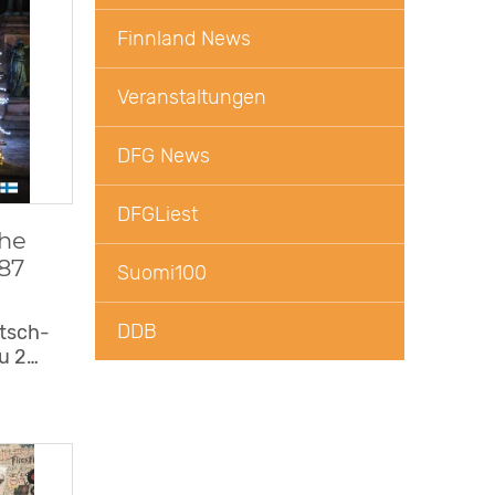
Finnland News
Veranstaltungen
DFG News
DFGLiest
che
87
Suomi100
DDB
utsch-
u 2…