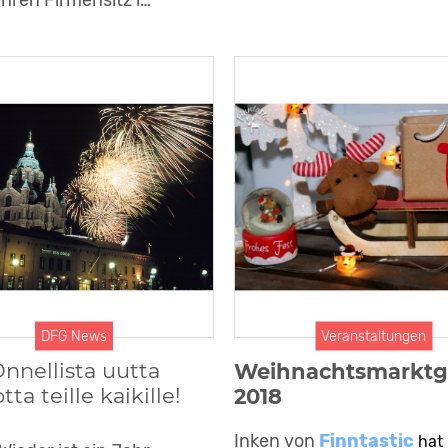
DFG News
Veranstaltungen
nnellista uutta
Weihnachtsmarktg
tta teille kaikille!
2018
Inken von
Finntastic
hat 