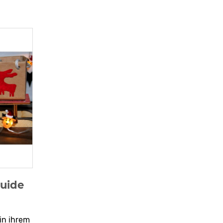
uide
in ihrem