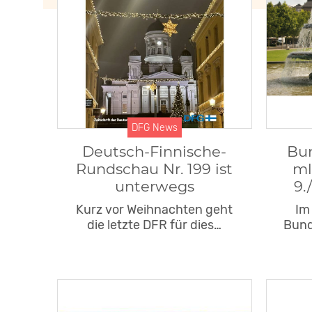
DFG News
Deutsch-Finnische-
Bu
Rundschau Nr. 199 ist
ml
unterwegs
9.
Kurz vor Weihnachten geht
Im
die letzte DFR für dies…
Bun